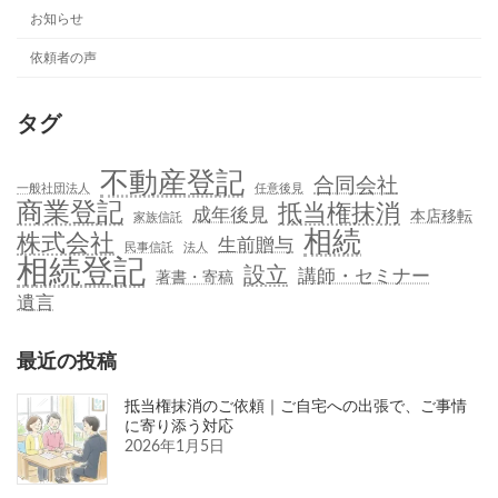
お知らせ
依頼者の声
タグ
不動産登記
合同会社
一般社団法人
任意後見
商業登記
抵当権抹消
成年後見
本店移転
家族信託
相続
株式会社
生前贈与
民事信託
法人
相続登記
設立
講師・セミナー
著書・寄稿
遺言
最近の投稿
抵当権抹消のご依頼｜ご自宅への出張で、ご事情
に寄り添う対応
2026年1月5日