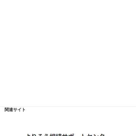
依頼者の声：住宅ローン完済後に抵当権抹消を放置されていたケース
2025年7月7日
次の記事
ご自身で始めた相続登記、私たちが引き継ぎ最後までサポートいたしました
2025年8月19日
関連サイト