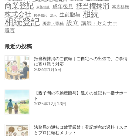
商業登記
抵当権抹消
成年後見
本店移転
家族信託
相続
株式会社
生前贈与
民事信託
法人
相続登記
設立
講師・セミナー
著書・寄稿
遺言
最近の投稿
抵当権抹消のご依頼｜ご自宅への出張で、ご事情
に寄り添う対応
2026年1月5日
【親子間の不動産贈与】遠方の登記も一括サポー
ト
2025年12月23日
法務局の通知は放置厳禁！登記懈怠の過料リスク
とプロに頼むメリット