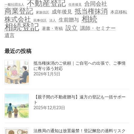
不動産登記
合同会社
一般社団法人
任意後見
商業登記
抵当権抹消
成年後見
本店移転
家族信託
相続
株式会社
生前贈与
民事信託
法人
相続登記
設立
講師・セミナー
著書・寄稿
遺言
最近の投稿
抵当権抹消のご依頼｜ご自宅への出張で、ご事情
に寄り添う対応
2026年1月5日
【親子間の不動産贈与】遠方の登記も一括サポー
ト
2025年12月23日
法務局の通知は放置厳禁！登記懈怠の過料リスク