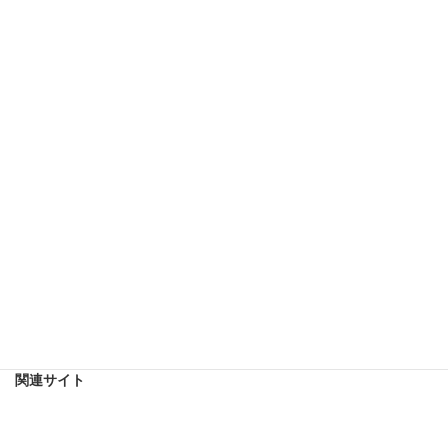
依頼者の声：預貯金・不動産の相続手続きをワンストップで支援
2025年7月3日
次の記事
【解決事例】放置した相続不動産と不明な預金の調査・登記まで
2025年7月6日
関連サイト